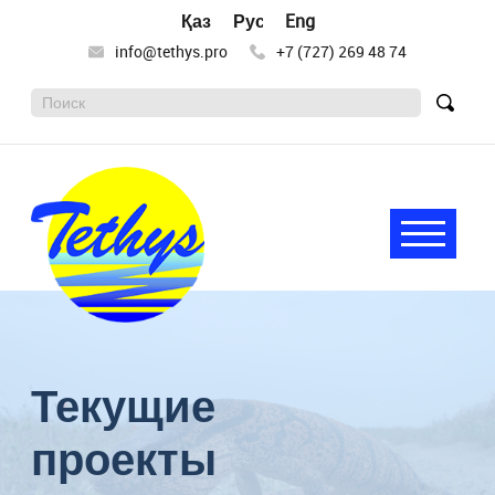
Қазақ тілі
Русский
English
info@tethys.pro
+7 (727) 269 48 74
Поиск:
Найт
Меню
Tethys
Целью
деятельности
научного
Текущие
общества
«Тетис»
является
проекты
сохранение
и