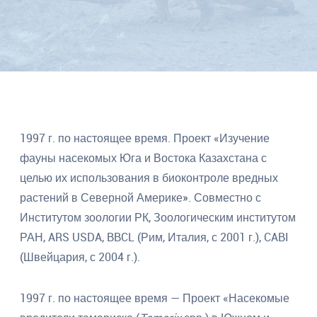
устойчивое
использование
биоразнообразия,
а
также
разработка
научно
обоснованных
основ
рационального
природопользования
1997 г. по настоящее время. Проект «Изучение
в
фауны насекомых Юга и Востока Казахстана с
Казахстане.
целью их использования в биоконтроле вредных
растений в Северной Америке». Совместно с
Институтом зоологии РК, Зоологическим институтом
РАН, ARS USDA, BBCL (Рим, Италия, с 2001 г.), CABI
(Швейцария, с 2004 г.).
1997 г. по настоящее время — Проект «Насекомые