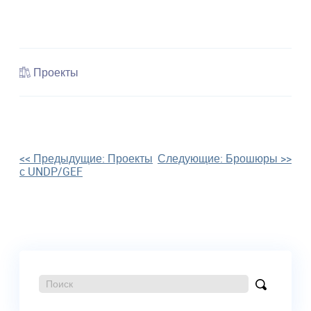
Проекты
Навигация
<< Предыдущие:
Проекты
Следующие:
Брошюры
>>
с UNDP/GEF
по
записям
Поиск:
Найти