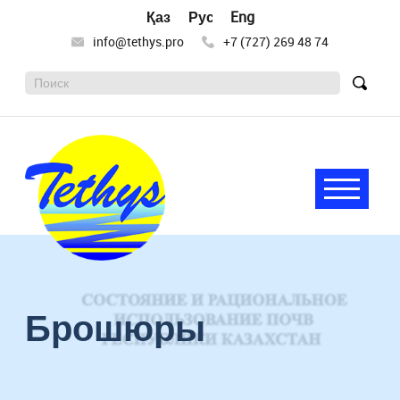
Қазақ тілі
Русский
English
info@tethys.pro
+7 (727) 269 48 74
Поиск:
Найт
Меню
Tethys
Целью
деятельности
научного
Брошюры
общества
«Тетис»
является
сохранение
и