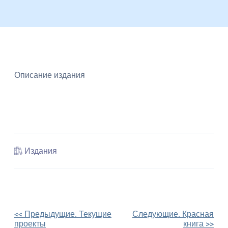
устойчивое
использование
биоразнообразия,
а
также
разработка
научно
обоснованных
Описание издания
основ
рационального
природопользования
в
Казахстане.
Издания
Навигация
<< Предыдущие:
Текущие
Следующие:
Красная
проекты
книга
>>