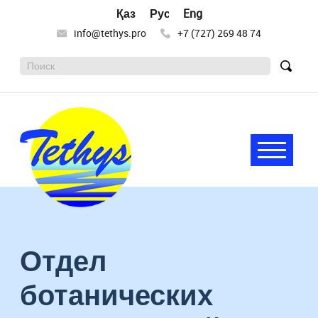
Қазақ тілі
Русский
English
info@tethys.pro
+7 (727) 269 48 74
Поиск:
Найт
Меню
Tethys
Целью
деятельности
научного
Отдел
общества
«Тетис»
является
ботанических
сохранение
и