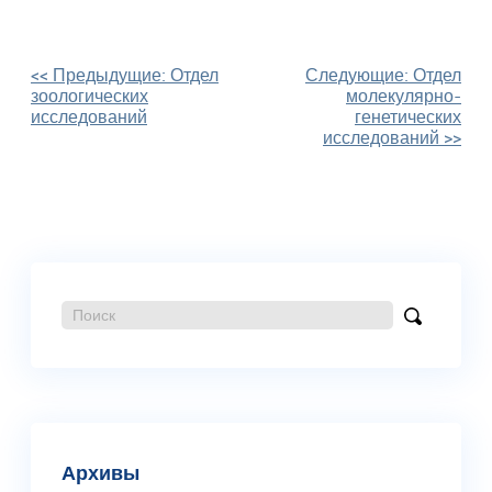
Навигация
<< Предыдущие:
Отдел
Следующие:
Отдел
зоологических
молекулярно-
по
исследований
генетических
записям
исследований
>>
Поиск:
Найти
Архивы