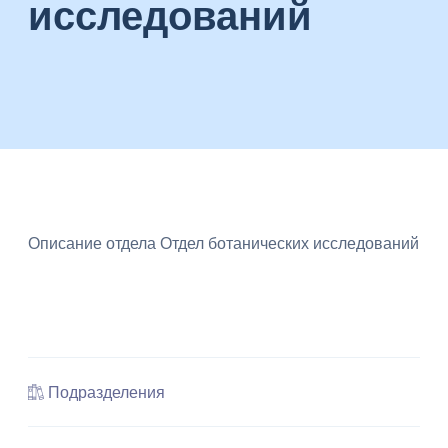
исследований
устойчивое
использование
биоразнообразия,
а
также
разработка
научно
обоснованных
основ
рационального
природопользования
в
Казахстане.
Описание отдела Отдел ботанических исследований
Подразделения