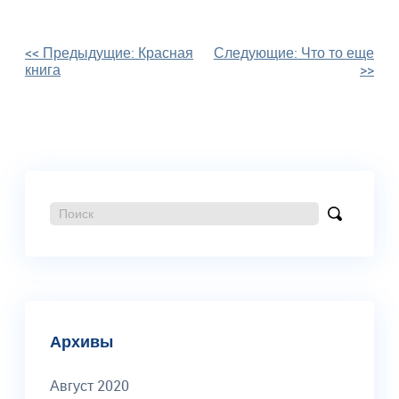
Навигация
<< Предыдущие:
Красная
Следующие:
Что то еще
книга
>>
по
записям
Поиск:
Найти
Архивы
Август 2020