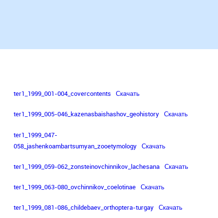
устойчивое
использование
биоразнообразия,
а
также
разработка
научно
обоснованных
основ
рационального
природопользования
ter1_1999_001-004_covercontents
Скачать
в
Казахстане.
ter1_1999_005-046_kazenasbaishashov_geohistory
Скачать
ter1_1999_047-
058_jashenkoambartsumyan_zooetymology
Скачать
ter1_1999_059-062_zonsteinovchinnikov_lachesana
Скачать
ter1_1999_063-080_ovchinnikov_coelotinae
Скачать
ter1_1999_081-086_childebaev_orthoptera-turgay
Скачать