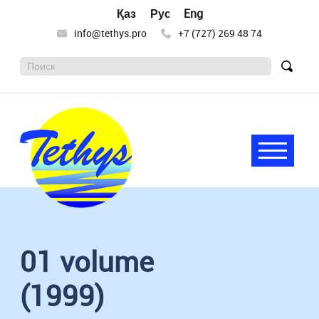
Қазақ тілі
Русский
English
info@tethys.pro
+7 (727) 269 48 74
Поиск:
Найт
Меню
Tethys
Целью
деятельности
научного
01 volume
общества
«Тетис»
является
(1999)
сохранение
и