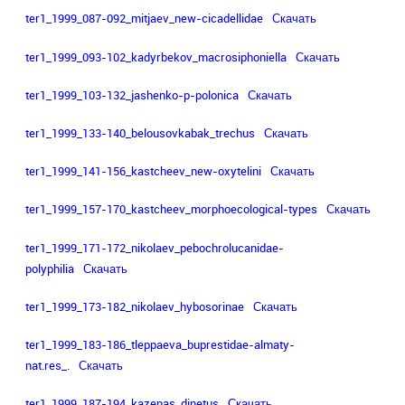
ter1_1999_087-092_mitjaev_new-cicadellidae
Скачать
ter1_1999_093-102_kadyrbekov_macrosiphoniella
Скачать
ter1_1999_103-132_jashenko-p-polonica
Скачать
ter1_1999_133-140_belousovkabak_trechus
Скачать
ter1_1999_141-156_kastcheev_new-oxytelini
Скачать
ter1_1999_157-170_kastcheev_morphoecological-types
Скачать
ter1_1999_171-172_nikolaev_pebochrolucanidae-
polyphilia
Скачать
ter1_1999_173-182_nikolaev_hybosorinae
Скачать
ter1_1999_183-186_tleppaeva_buprestidae-almaty-
nat.res_.
Скачать
ter1_1999_187-194_kazenas_dinetus
Скачать