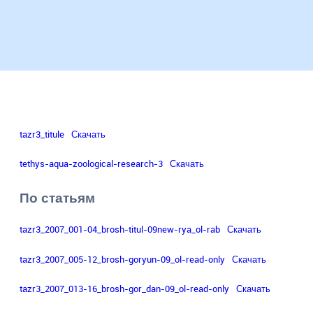
устойчивое
использование
биоразнообразия,
а
также
разработка
научно
обоснованных
основ
рационального
природопользования
tazr3_titule
Скачать
в
Казахстане.
tethys-aqua-zoological-research-3
Скачать
По статьям
tazr3_2007_001-04_brosh-titul-09new-rya_ol-rab
Скачать
tazr3_2007_005-12_brosh-goryun-09_ol-read-only
Скачать
tazr3_2007_013-16_brosh-gor_dan-09_ol-read-only
Скачать