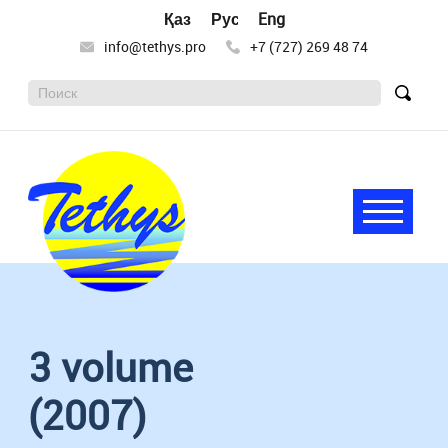
Қазақ тілі
Русский
English
info@tethys.pro
+7 (727) 269 48 74
Поиск:
Найт
Меню
Tethys
Целью
деятельности
научного
3 volume
общества
«Тетис»
является
(2007)
сохранение
и