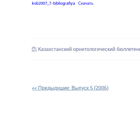
kob2007_7-bibliografiya
Скачать
Казахстанский орнитологический бюллетен
Навигация
<< Предыдущие:
Выпуск 5 (2006)
по
записям