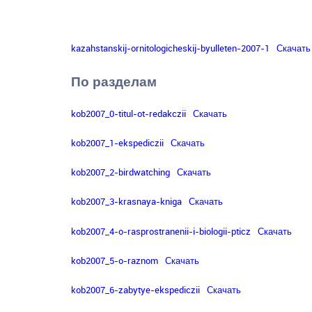
также
разработка
научно
обоснованных
kazahstanskij-ornitologicheskij-byulleten-2007-1
Скачать
основ
рационального
По разделам
природопользования
в
Казахстане.
kob2007_0-titul-ot-redakczii
Скачать
kob2007_1-ekspediczii
Скачать
kob2007_2-birdwatching
Скачать
kob2007_3-krasnaya-kniga
Скачать
kob2007_4-o-rasprostranenii-i-biologii-pticz
Скачать
kob2007_5-o-raznom
Скачать
kob2007_6-zabytye-ekspediczii
Скачать